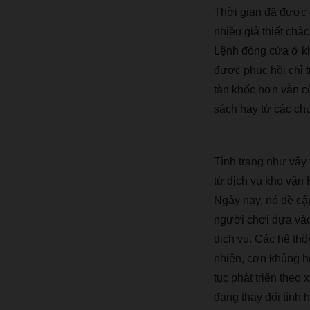
Th
ờ
i gian
đã
đượ
c 
nhi
ề
u gi
ả
thi
ế
t ch
ắ
c
L
ệ
nh
đó
ng c
ử
a
ở
k
đượ
c ph
ụ
c h
ồ
i ch
ỉ
t
t
à
n kh
ố
c h
ơ
n v
ẫ
n c
s
á
ch hay t
ừ
c
á
c ch
T
ì
nh tr
ạ
ng nh
ư
v
ậ
y 
t
ừ
d
ị
ch v
ụ
kho v
ậ
n 
Ng
à
y nay, n
ó
đề
c
ậ
ng
ườ
i ch
ơ
i d
ự
a v
à
d
ị
ch v
ụ
. C
á
c h
ệ
th
ố
nhi
ê
n, c
ơ
n kh
ủ
ng h
t
ụ
c ph
á
t tri
ể
n theo x
đ
ang thay
đổ
i t
ì
nh h