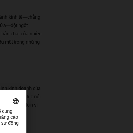
à
nh kinh t
ế—
ch
ẳ
ng
ử
a
—độ
t ng
ộ
t
à
b
ả
n ch
ấ
t c
ủ
a nhi
ề
u
ế
u m
ộ
t trong nh
ữ
ng
ị
nh kinh doanh c
ủ
a
í
ch.
Ô
ng ti
ế
p t
ụ
c n
ó
i
n trong c
á
c
đơ
n v
ị
tuy
ệ
t v
ờ
i.