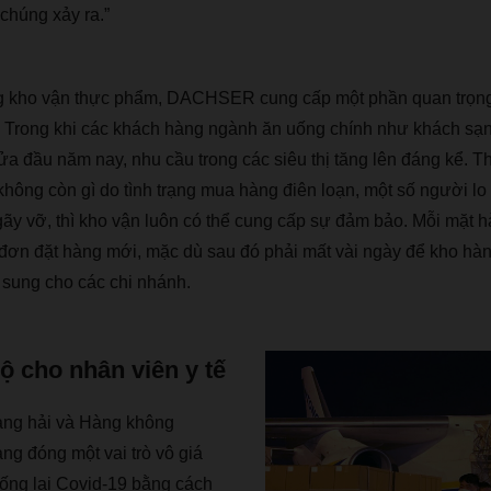
 ch
ú
ng x
ả
y ra.
”
g kho v
ậ
n th
ự
c ph
ẩ
m, DACHSER cung c
ấ
p m
ộ
t ph
ầ
n quan tr
ọ
n
. Trong khi c
á
c kh
á
ch h
à
ng ng
à
nh
ă
n u
ố
ng ch
í
nh nh
ư
kh
á
ch s
ạ
n
ử
a
đầ
u n
ă
m nay, nhu c
ầ
u trong c
á
c si
ê
u th
ị
t
ă
ng l
ê
n
đá
ng k
ể
. T
kh
ô
ng c
ò
n g
ì
do t
ì
nh tr
ạ
ng mua h
à
ng
đ
i
ê
n lo
ạ
n, m
ộ
t s
ố
ng
ườ
i lo 
g
ã
y v
ỡ
, th
ì
kho v
ậ
n lu
ô
n c
ó
th
ể
cung c
ấ
p s
ự
đả
m b
ả
o. M
ỗ
i m
ặ
t h
đơ
n
đặ
t h
à
ng m
ớ
i, m
ặ
c d
ù
sau
đó
ph
ả
i m
ấ
t v
à
i ng
à
y
để
kho h
à
n
sung cho c
á
c chi nh
á
nh.
hộ cho nhân viên y tế
à
ng h
ả
i v
à
H
à
ng kh
ô
ng
ang
đó
ng m
ộ
t vai tr
ò
v
ô
gi
á
ố
ng l
ạ
i Covid-19 b
ằ
ng c
á
ch