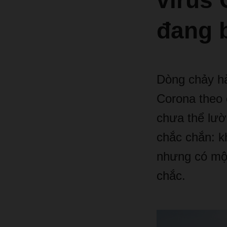
virus
đang 
D
ò
ng ch
ả
y h
Corona theo 
ch
ư
a th
ể
l
ườ
ch
ắ
c ch
ắ
n: k
nh
ư
ng c
ó
m
ch
ắ
c.