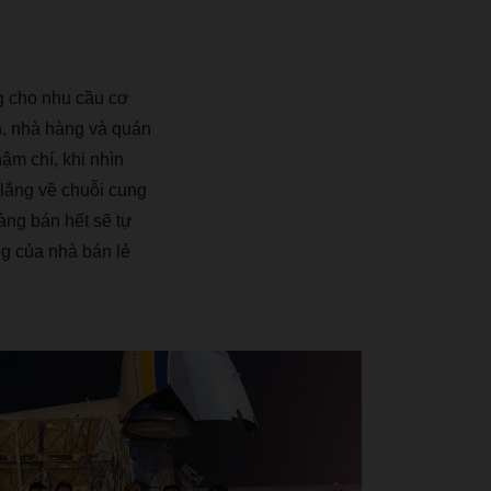
g cho nhu c
ầ
u c
ơ
, nh
à
h
à
ng v
à
qu
á
n
h
ậ
m ch
í
, khi nh
ì
n
l
ắ
ng v
ề
chu
ỗ
i cung
à
ng b
á
n h
ế
t s
ẽ
t
ự
g c
ủ
a nh
à
b
á
n l
ẻ