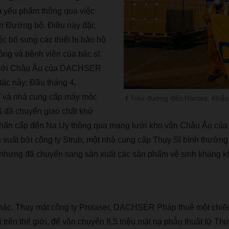
 y
ế
u ph
ẩ
m th
ô
ng qua vi
ệ
c
n
Đườ
ng b
ộ
.
Đ
i
ề
u n
à
y
đặ
c
ệ
c b
ổ
sung c
á
c thi
ế
t b
ị
b
ả
o h
ộ
ò
ng v
à
b
ệ
nh vi
ệ
n c
ủ
a b
á
c s
ĩ
.
ướ
i Ch
â
u
Â
u c
ủ
a DACHSER
t
á
c n
à
y:
Đầ
u th
á
ng 4,
ĩ
v
à
nh
à
cung c
ấ
p m
á
y m
ó
c
Trên đường đến Nantes: Khẩu
S
đã
chuy
ể
n giao ch
ấ
t kh
ử
kh
ẩ
n c
ấ
p
đế
n Na Uy th
ô
ng qua m
ạ
ng l
ướ
i kho v
ậ
n Ch
â
u
Â
u c
ủ
a
 xu
ấ
t b
ở
i c
ô
ng ty Strub, m
ộ
t nh
à
cung c
ấ
p Th
ụ
y S
ĩ
b
ì
nh th
ườ
ng
 nh
ư
ng
đã
chuy
ể
n sang s
ả
n xu
ấ
t c
á
c s
ả
n ph
ẩ
m v
ệ
sinh kh
á
ng k
h
á
c. Thay m
ặ
t c
ô
ng ty Prolaser, DACHSER Ph
á
p thu
ê
m
ộ
t chi
ế
 tr
ê
n th
ế
gi
ớ
i,
để
v
ậ
n chuy
ể
n 8,5 tri
ệ
u m
ặ
t n
ạ
ph
ẫ
u thu
ậ
t t
ừ
Th