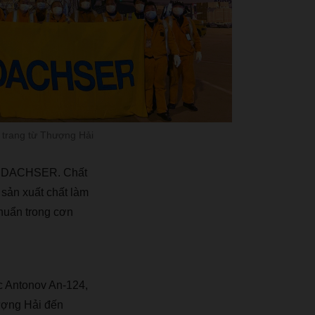
 trang từ Thượng Hải
 DACHSER. Ch
ấ
t
 s
ả
n xu
ấ
t ch
ấ
t l
à
m
hu
ẩ
n trong c
ơ
n
c Antonov An-124,
ượ
ng H
ả
i
đế
n