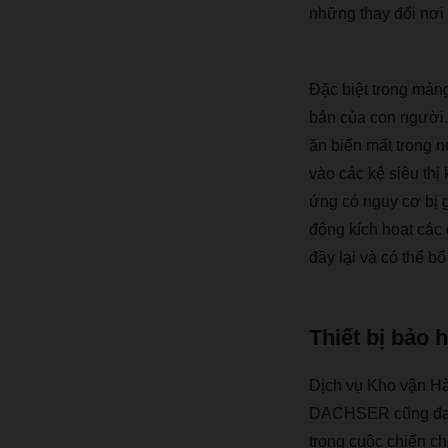
nh
ữ
ng thay
đổ
i n
ơ
i
Đặ
c bi
ệ
t trong m
ả
n
b
ả
n c
ủ
a con ng
ườ
i
ă
n bi
ế
n m
ấ
t trong n
v
à
o c
á
c k
ệ
si
ê
u th
ị
ứ
ng c
ó
nguy c
ơ
b
ị
độ
ng k
í
ch ho
ạ
t c
á
c
đầ
y l
ạ
i v
à
c
ó
th
ể
b
ổ
Thiết bị bảo 
D
ị
ch v
ụ
Kho v
ậ
n H
DACHSER c
ũ
ng
đ
trong cu
ộ
c chi
ế
n ch