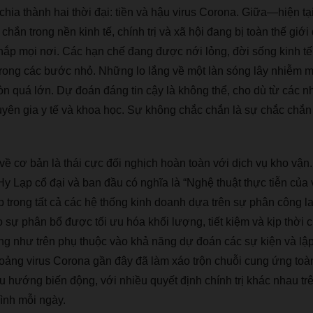
chia th
à
nh hai th
ờ
i
đạ
i: ti
ề
n v
à
h
ậ
u virus Corona. Gi
ữ
a
—
hi
ệ
n t
ạ
 ch
ắ
n trong n
ề
n kinh t
ế
, ch
í
nh tr
ị
v
à
x
ã
h
ộ
i
đ
ang b
ị
to
à
n th
ế
gi
ớ
i
h
ắ
p m
ọ
i n
ơ
i. C
á
c h
ạ
n ch
ế
đ
ang
đượ
c n
ớ
i l
ỏ
ng,
đờ
i s
ố
ng kinh t
ế
rong c
á
c b
ướ
c nh
ỏ
. Nh
ữ
ng lo l
ắ
ng v
ề
m
ộ
t l
à
n s
ó
ng l
â
y nhi
ễ
m 
ò
n qu
á
l
ớ
n. D
ự
đ
o
á
n
đá
ng tin c
ậ
y l
à
kh
ô
ng th
ể
, cho d
ù
t
ừ
c
á
c n
uy
ê
n gia y t
ế
v
à
khoa h
ọ
c. S
ự
kh
ô
ng ch
ắ
c ch
ắ
n l
à
s
ự
ch
ắ
c ch
ắ
n
v
ề
c
ơ
b
ả
n l
à
th
á
i c
ự
c
đố
i ngh
ị
ch ho
à
n to
à
n v
ớ
i d
ị
ch v
ụ
kho v
ậ
n.
Hy L
ạ
p c
ổ
đạ
i v
à
ban
đầ
u c
ó
ngh
ĩ
a l
à
“
Ngh
ệ
thu
ậ
t th
ự
c ti
ễ
n c
ủ
a 
p trong t
ấ
t c
ả
c
á
c h
ệ
th
ố
ng kinh doanh d
ự
a tr
ê
n s
ự
ph
â
n c
ô
ng l
o s
ự
ph
â
n b
ổ
đượ
c t
ố
i
ư
u h
ó
a kh
ố
i l
ượ
ng, ti
ế
t ki
ệ
m v
à
k
ị
p th
ờ
i c
ng nh
ư
tr
ê
n ph
ụ
thu
ộ
c v
à
o kh
ả
n
ă
ng d
ự
đ
o
á
n c
á
c s
ự
ki
ệ
n v
à
l
ậ
p
o
ả
ng virus Corona g
ầ
n
đâ
y
đã
l
à
m x
á
o tr
ộ
n chu
ỗ
i cung
ứ
ng to
à
u h
ướ
ng bi
ế
n
độ
ng, v
ớ
i nhi
ề
u quy
ế
t
đị
nh ch
í
nh tr
ị
kh
á
c nhau tr
ì
nh m
ỗ
i ng
à
y.