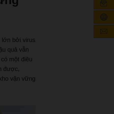
 ứng
 l
ớ
n b
ở
i virus
ậ
u qu
ả
v
ẫ
n
 c
ó
m
ộ
t
đ
i
ề
u
n
đượ
c,
 kho v
ậ
n v
ữ
ng