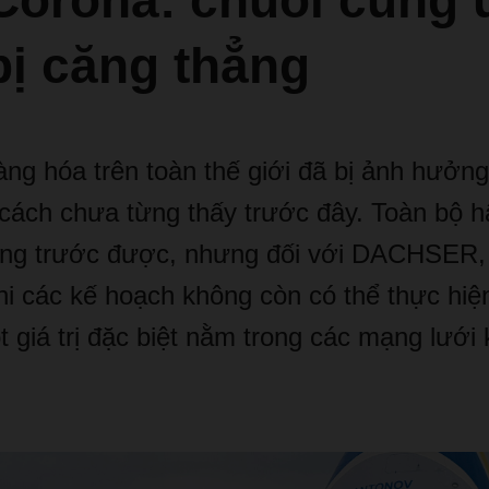
 Corona: chuỗi cung
bị căng thẳng
à
ng h
ó
a tr
ê
n to
à
n th
ế
gi
ớ
i
đã
b
ị
ả
nh h
ưở
ng
c
á
ch ch
ư
a t
ừ
ng th
ấ
y tr
ướ
c
đâ
y. To
à
n b
ộ
h
ng tr
ướ
c
đượ
c, nh
ư
ng
đố
i v
ớ
i DACHSER,
hi c
á
c k
ế
ho
ạ
ch kh
ô
ng c
ò
n c
ó
th
ể
th
ự
c hi
ệ
ộ
t gi
á
tr
ị
đặ
c bi
ệ
t n
ằ
m trong c
á
c m
ạ
ng l
ướ
i