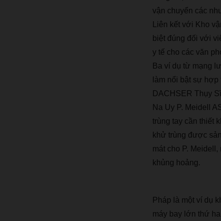
v
ậ
n chuy
ể
n c
á
c nhu
Li
ê
n k
ế
t v
ớ
i Kho v
ậ
bi
ệ
t
đú
ng
đố
i v
ớ
i vi
y t
ế
cho c
á
c v
ă
n ph
Ba v
í
d
ụ
t
ừ
m
ạ
ng l
l
à
m n
ổ
i b
ậ
t s
ự
h
ợ
p 
DACHSER Th
ụ
y S
Na Uy P. Meidell A
tr
ù
ng tay c
ầ
n thi
ế
t 
kh
ử
tr
ù
ng
đượ
c s
ả
n
m
á
t cho P. Meidell,
kh
ủ
ng ho
ả
ng.
Ph
á
p l
à
m
ộ
t v
í
d
ụ
k
m
á
y bay l
ớ
n th
ứ
hai