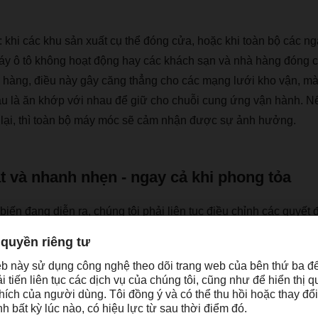
: khi c
á
c khu s
ả
n xu
ấ
t c
ụ
th
ể
đó
ng c
ử
a, ho
ặ
c khi to
à
n b
ộ
c
á
c ng
á
y
ô
t
ô
kh
ô
ng ho
ạ
t
độ
ng hay c
á
c kh
á
ch s
ạ
n v
à
nh
à
h
à
ng
đó
ng c
 h
à
ng,
đ
i
ề
u n
à
y g
â
y c
ă
ng th
ẳ
ng cho c
á
c m
ạ
ng l
ướ
i kho v
ậ
n, m
u l
à
ă
n kh
ớ
p v
ớ
i nhau
để
gi
ữ
cho chu
ỗ
i cung
ứ
ng v
ậ
n h
à
nh. N
l
ạ
i, th
ì
to
à
n b
ộ
m
á
y m
ó
c s
ẽ
c
ả
m nh
ậ
n
đượ
c s
ự
ả
nh h
ưở
ng.
t và nhanh nhẹn - ngay cả khi phong tỏa
bi
ế
n
đ
ang di
ễ
n ra, ch
ú
ng t
ô
i ph
ả
i li
ê
n t
ụ
c
đ
i
ề
u ch
ỉ
nh c
á
c quy
ế
t
đ
ữ
ng c
á
i m
ớ
i,
”
ô
ng Bernhard Simon, CEO c
ủ
a DACHSER, gi
ả
i th
th
à
nh l
ậ
p c
á
c
ủ
y ban qu
ả
n l
ý
kh
ủ
ng ho
ả
ng c
ả
ở
t
ạ
i trung t
â
m l
ẫ
ng c
ấ
p cho ban qu
ả
n l
ý
nh
ữ
ng th
ô
ng tin v
à
s
ự
h
ỗ
tr
ợ
to
à
n di
ệ
n, 