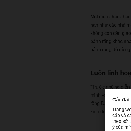
M
ộ
t
đ
i
ề
u ch
ắ
c ch
ắ
n
h
ạ
n nh
ư
c
á
c nh
à
m
kh
ô
ng c
ò
n c
ầ
n giao
b
á
nh r
ă
ng kh
á
c nha
b
á
nh r
ă
ng
đó
d
ừ
ng 
Luôn linh hoạ
“
Tr
ướ
c nh
ữ
ng di
ễ
n 
m
ì
nh v
à
đư
a ra nh
r
ằ
ng DACHSER
đã
kinh doanh, n
ơ
i cu