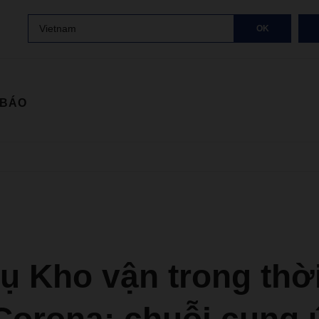
Vietnam
OK
 BÁO
ụ Kho vận trong thờ