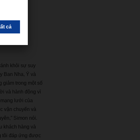
 m
ì
nh.
 l
à
trong
ủ
a
r
á
nh kh
ỏ
i s
ự
suy
y Ban Nha,
Ý
v
à
g gi
ả
m trong m
ộ
t s
ố
ờ
i v
à
h
à
nh
độ
ng v
ì
m
ạ
ng l
ướ
i c
ủ
a
ứ
c v
ậ
n chuy
ể
n v
à
uy
ê
n,
”
Simon n
ó
i.
u kh
á
ch h
à
ng v
à
 t
ô
i
đá
p
ứ
ng
đượ
c