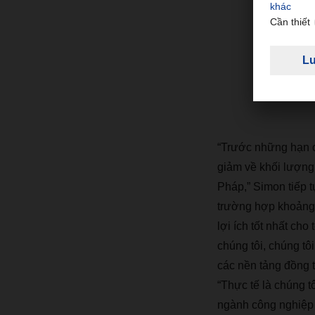
"Ch
B
ạ
n
th
ờ
i
DA
“
Tr
ướ
c nh
ữ
ng h
ạ
n 
gi
ả
m v
ề
kh
ố
i l
ượ
ng
Ph
á
p,
”
Simon ti
ế
p t
tr
ườ
ng h
ợ
p kho
ả
ng
l
ợ
i
í
ch t
ố
t nh
ấ
t cho 
ch
ú
ng t
ô
i, ch
ú
ng t
ô
i
c
á
c n
ề
n t
ả
ng
đồ
ng 
“
Th
ự
c t
ế
l
à
ch
ú
ng t
ng
à
nh c
ô
ng nghi
ệ
p