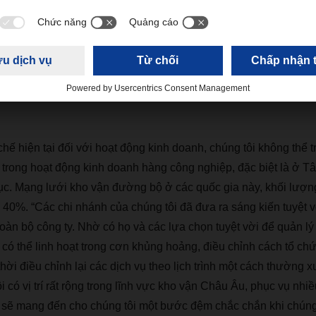
ú
ng t
ô
i
ở
đâ
y v
ì
kh
á
ch h
à
ng v
à
đố
i t
á
c c
ủ
a
 c
ó
th
ể
tin t
ưở
ng v
à
o DACHSER
—đặ
c bi
ệ
t
 k
ỳ
kh
ủ
ng ho
ả
ng,
”
Bernhard Simon, CEO c
CHSER
ch
ế
hi
ệ
n t
ạ
i
đố
i v
ớ
i ho
ạ
t
độ
ng kinh doanh, ch
ú
ng t
ô
i kh
ô
ng th
ể
t
 trong ho
ạ
t
độ
ng kinh doanh h
à
ng c
ô
ng nghi
ệ
p,
đặ
c bi
ệ
t l
à
ở
T
â
ụ
c. M
ạ
ng l
ướ
i kho v
ậ
n
đườ
ng b
ộ
ở
c
á
c qu
ố
c gia n
à
y, kh
ố
i l
ượ
n
 40%.
“
C
á
c chi nh
á
nh c
ủ
a ch
ú
ng t
ô
i
đã
đư
a ra s
á
ng ki
ế
n tuy
ệ
t v
to
à
n b
ộ
c
ô
ng ty. Nh
ờ
c
ó
h
ọ
v
à
c
á
c l
ự
a ch
ọ
n tuy
ệ
t v
ờ
i
để
qu
ả
n l
ý
 c
ó
th
ể
linh ho
ạ
t trong c
ơ
n kh
ủ
ng ho
ả
ng,
đ
i
ề
u ch
ỉ
nh c
á
ch t
ổ
ch
th
ờ
i
đ
i
ề
u ch
ỉ
nh l
ạ
i c
á
c d
ị
ch v
ụ
theo l
ị
ch tr
ì
nh m
ộ
t c
á
ch th
ườ
ng x
ô
i c
ó
v
ị
tr
í
r
ấ
t r
ộ
ng trong l
ĩ
nh v
ự
c kho v
ậ
n Ch
â
u
Â
u, ph
ụ
c v
ụ
nhi
ề
 s
ẽ
mang
đế
n cho ch
ú
ng t
ô
i m
ộ
t b
ướ
c
đệ
m ch
ắ
c ch
ắ
n khi ch
ú
ng