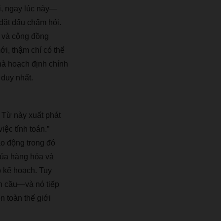
i, ngay l
ú
c n
à
y
—
đặ
t d
ấ
u ch
ấ
m h
ỏ
i.
v
à
c
ộ
ng
đồ
ng
m
ớ
i, th
ậ
m ch
í
c
ó
th
ể
h
à
ho
ạ
ch
đị
nh ch
í
nh
 duy nh
ấ
t.
 T
ừ
n
à
y xu
ấ
t ph
á
t
vi
ệ
c t
í
nh to
á
n.
”
ao
độ
ng trong
đó
ủ
a h
à
ng h
ó
a v
à
 k
ế
ho
ạ
ch. Tuy
n c
ầ
u
—
v
à
n
ó
ti
ế
p
ê
n to
à
n th
ế
gi
ớ
i