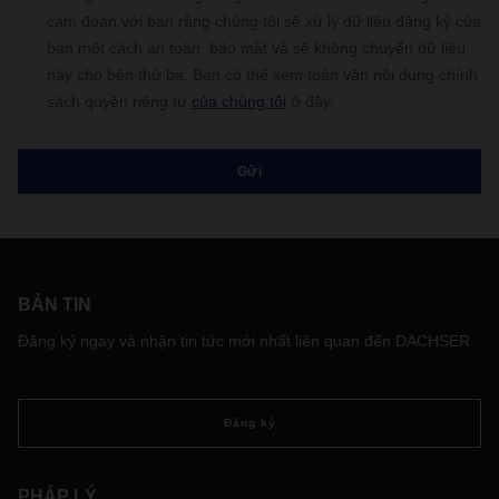
cam đoan với bạn rằng chúng tôi sẽ xử lý dữ liệu đăng ký của
bạn một cách an toàn, bảo mật và sẽ không chuyển dữ liệu
này cho bên thứ ba. Bạn có thể xem toàn văn nội dung chính
sách quyền riêng tư
của chúng tôi
ở đây.
BẢN TIN
Đăng ký ngay và nhận tin tức mới nhất liên quan đến DACHSER
Đăng ký
PHÁP LÝ