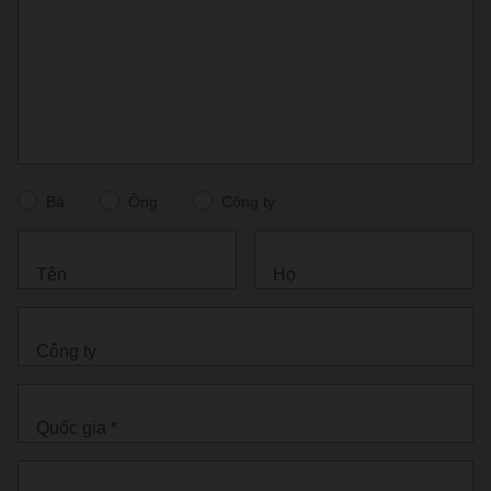
Bà
Ông
Công ty
Tên
Họ
Công ty
Quốc gia *