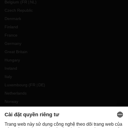
Belgium
(
FR
NL
)
Czech Republic
Denmark
Finland
France
Germany
Great Britain
Hungary
Ireland
Italy
Luxembourg
(
FR
DE
)
Netherlands
Norway
Poland
Portugal
Romania