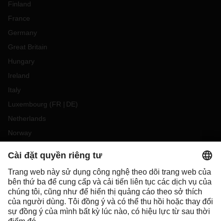
Finland
France
Germany
Great Britain
Hungary
Ireland
Italy
Luxembourg
(
FR
DE
)
Netherlands
Norway
Poland
Portugal
Romania
Slovakia
Spain
Sweden