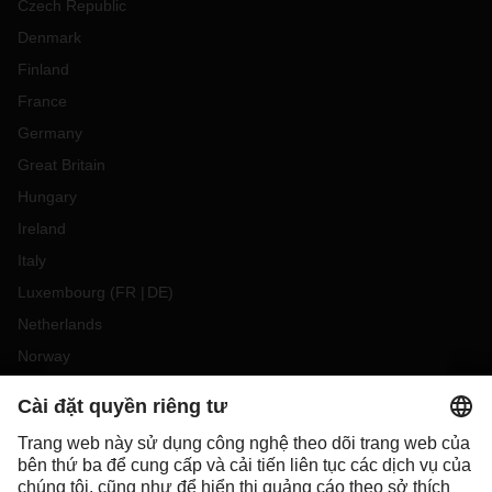
Czech Republic
Denmark
Finland
France
Germany
Great Britain
Hungary
Ireland
Italy
Luxembourg
(
FR
DE
)
Netherlands
Norway
Poland
Portugal
Romania
Slovakia