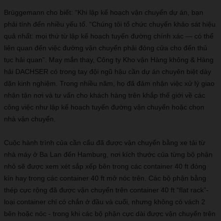
Brüggemann cho biết: “Khi lập kế hoạch vận chuyển dự án, bạn
phải tính đến nhiều yếu tố. “Chúng tôi tổ chức chuyến khảo sát hiệu
quả nhất: mọi thứ từ lập kế hoạch tuyến đường chính xác — có thể
liên quan đến việc đường vận chuyển phải đóng cửa cho đến thủ
tục hải quan”. May mắn thay, Công ty Kho vận Hàng không & Hàng
hải DACHSER có trong tay đội ngũ hậu cần dự án chuyên biệt dày
dặn kinh nghiệm. Trong nhiều năm, họ đã đảm nhận việc xử lý giao
nhận tận nơi và tư vấn cho khách hàng trên khắp thế giới về các
công việc như lập kế hoạch tuyến đường vận chuyển hoặc chọn
nhà vận chuyển.
Cuộc hành trình của cần cẩu đã được vận chuyển bằng xe tải từ
nhà máy ở Ba Lan đến Hamburg, nơi kích thước của từng bộ phận
nhỏ sẽ được xem xét sắp xếp bên trong các container 40 ft đóng
kín hay trong các container 40 ft mở nóc trên. Các bộ phận bằng
thép cực rộng đã được vận chuyển trên container 40 ft “flat rack”-
loại container chỉ có chắn ở đầu và cuối, nhưng không có vách 2
bên hoặc nóc - trong khi các bộ phận cực dài được vận chuyển trên