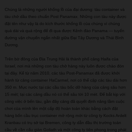
Chúng là những người khổng lồ của đại dương: tàu container và
tàu chở dầu theo chuẩn Post Panamax. Những con tàu này được
đặt tên như vậy là do kích thước khổng lồ của chúng vì chúng
quá dài và quá rộng để đi qua được Kênh đào Panama — tuyến
đường vận chuyển ngắn nhất giữa Đại Tây Dương và Thái Bình
Dương.
Trên bờ đông của Địa Trung Hải là thành phố cảng Haifa của
Israel, nơi mà những con tàu chở hàng này luôn được chào đón
tại đây. Kể từ năm 2010, các tàu Post-Panamax đã được khởi
hành từ cảng container HaCarmel, nơi có thể cập các tàu dài hơn
350 m. Mực nước tại các cầu tàu bốc dỡ hàng của cảng sâu hơn
15 mét; tại các cảng dầu nó có thể sâu tới 10 mét. Để bắt kịp với
công việc ở bến tàu, gần đây cảng đã quyết định nâng tầm cuộc
chơi của mình lên một cấp độ hoàn toàn khác bằng cách đặt
hàng bốn cầu trục container mở rộng mới từ công ty Kocks Ardelt
Kranbau có trụ sở tại Bremen, công ty dẫn đầu thị trường toàn
cầu về cần cẩu giàn Goliath và một công ty tiên phong trong phát