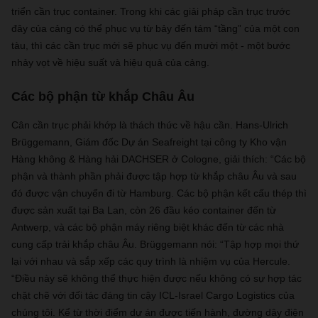
triển cần trục container. Trong khi các giải pháp cần trục trước
đây của cảng có thể phục vụ từ bảy đến tám “tầng” của một con
tàu, thì các cần trục mới sẽ phục vụ đến mười một - một bước
nhảy vọt về hiệu suất và hiệu quả của cảng.
Các bộ phận từ khắp Châu Âu
Cân cần trục phải khớp là thách thức về hậu cần. Hans-Ulrich
Brüggemann, Giám đốc Dự án Seafreight tại công ty Kho vận
Hàng không & Hàng hải DACHSER ở Cologne, giải thích: “Các bộ
phận và thành phần phải được tập hợp từ khắp châu Âu và sau
đó được vận chuyển đi từ Hamburg. Các bộ phận kết cấu thép thì
được sản xuất tại Ba Lan, còn 26 đầu kéo container đến từ
Antwerp, và các bộ phận máy riêng biệt khác đến từ các nhà
cung cấp trải khắp châu Âu. Brüggemann nói: “Tập hợp mọi thứ
lại với nhau và sắp xếp các quy trình là nhiệm vụ của Hercule.
“Điều này sẽ không thể thực hiện được nếu không có sự hợp tác
chặt chẽ với đối tác đáng tin cậy ICL-Israel Cargo Logistics của
chúng tôi. Kể từ thời điểm dự án được tiến hành, đường dây điện