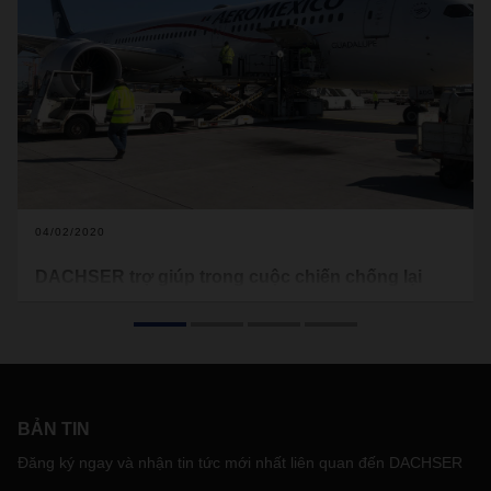
04/02/2020
DACHSER trợ giúp trong cuộc chiến chống lại
COVID-19
Dịch vụ Kho vận Hàng hải và Hàng không DACHSER đã vận
chuyển 3,25 triệu khẩu trang từ Mexico đến Đức. Tại đó,
Kho vận Đường bộ DACHSER đã chuyển chúng đến nhiều
bệnh viện khác nhau.
BẢN TIN
Đăng ký ngay và nhận tin tức mới nhất liên quan đến DACHSER