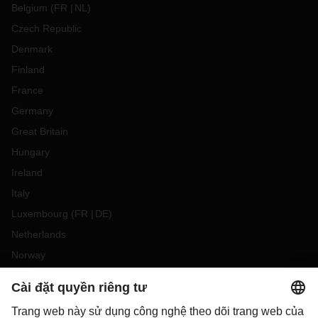
Belgium
(
FR
NL
)
Czech Republic
Denmark
Finland
France
Germany
Great Britain
Hungary
Ireland
Italy
Luxembourg
(
FR
DE
)
Netherlands
Norway
Poland
Portugal
Romania