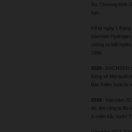
Âu. Chương trình 
hạn.
Kể từ ngày 1 tháng
(German Hydrogen a
chóng ra mắt hydro 
1996.
2020
- DACHSER th
Eling sẽ tiếp quản
Ban Kiểm Soát từ 
2018
- Vào năm 201
đó, tên công ty đã 
ở miền bắc nước Ý 
Vào năm 2017, DACH