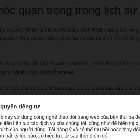
c quan trọng trong lịch sử 
ành lập DACHSER & FERCAM Italia, DACHSER đang mở rộng 
ũng như củng cố hoạt động kinh doanh vận tải theo hình thức 
ộng mạng lưới vận chuyển cũng như lưu trữ thực phẩm giữa
ng ty logistic thực phẩm Brummer.
ự án bảo vệ khí hậu mới trên toàn cầu cũng như mở rộng các sá
a vào chương trình hành động vì khí hậu với myclimate và t
ommes.
 quá trình mua lại Frigoscandia, nhà cung cấp dịch vụ logisti
nh hàng đầu tại thị trường Bắc Âu. Bước đi này đã giúp mở rộng
u Âu của DACHSER bao gồm cả các nước Bắc Âu.