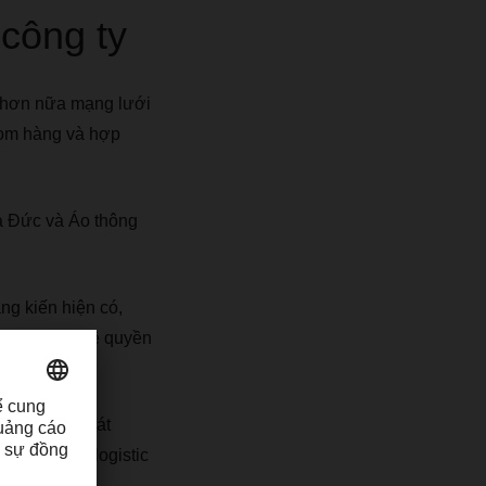
công ty
hơn nữa mạng lưới
gom hàng và hợp
 Đức và Áo thông
ng kiến hiện có,
ổ chức bảo vệ quyền
c có kiểm soát
 mạng lưới logistic