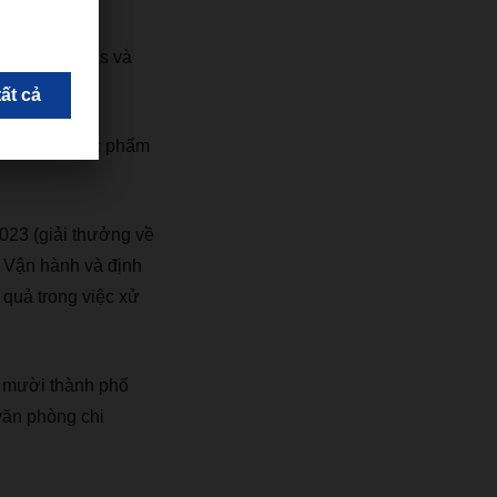
Sea Logistics và
hân phối thực phẩm
23 (giải thưởng về
– Vận hành và định
 quả trong việc xử
 mười thành phố
văn phòng chi