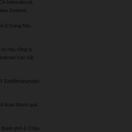
A International,
New Zealand.
Á (Chiang Mai,
ụ này, công ty
 Internet Vạn Vật
 Szállítmányozási
Đã hoàn thành quá
1 thành phố ở Châu