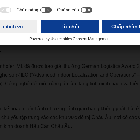
đã được bổ nhiệm làm Giám đốc điều hành (COO) mới của Air & 
 điều hành DACHSER.
 lại công ty hậu cần thực phẩm Müller, sở hữu mạng lưới p
.
fer IML đã được trao giải thưởng German Logistics Award 20
 nghệ số @ILO (“Advanced Indoor Localization and Operations” 
iến). Công nghệ đổi mới này giúp làm tăng tính minh bạch và hiệu
ế hoạch tiến hành chương trình giao hàng không phát thải ở
ủ yếu tập trung vào các khu vực đô thị Châu Âu, nơi có các 
ận kinh doanh Hậu Cần Châu Âu.