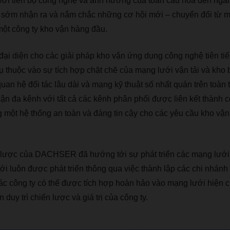
với tiến bộ công nghệ và ảnh hưởng của toàn cầu hóa đến ngà
m nhận ra và nắm chắc những cơ hội mới – chuyển đổi từ một
ột công ty kho vận hàng đầu.
ại diện cho các giải pháp kho vận ứng dụng công nghệ tiên tiế
 thuộc vào sự tích hợp chặt chẽ của mạng lưới vận tải và kho 
quan hệ đối tác lâu dài và mạng kỹ thuật số nhất quán trên toàn 
n đa kênh với tất cả các kênh phân phối được liên kết thành c
một hệ thống an toàn và đáng tin cậy cho các yêu cầu kho vận 
 lược của DACHSER đã hướng tới sự phát triển các mạng lưới
ới luôn được phát triển thông qua việc thành lập các chi nhánh
ác công ty có thể được tích hợp hoàn hảo vào mạng lưới hiện c
n duy trì chiến lược và giá trị của công ty.