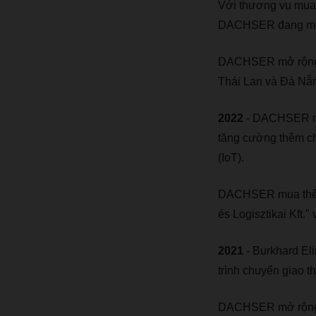
Với thương vụ mua 
DACHSER đang mở r
DACHSER mở rộng m
Thái Lan và Đà Nẵn
2022
- DACHSER mua
tăng cường thêm chu
(IoT).
DACHSER mua thêm 
és Logisztikai Kft
2021
- Burkhard El
trình chuyển giao 
DACHSER mở rộng ch