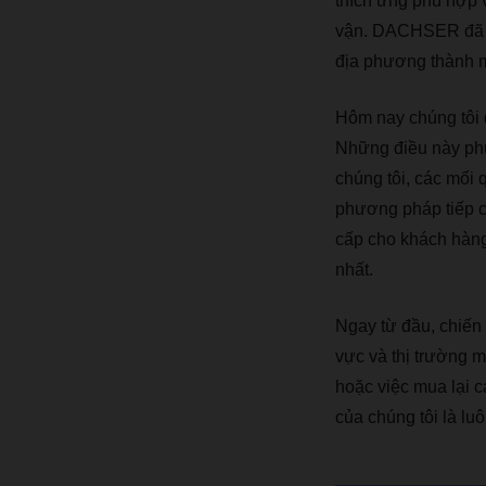
thích ứng phù hợp 
vận. DACHSER đã sớ
địa phương thành m
Hôm nay chúng tôi đ
Những điều này phụ
chúng tôi, các mối 
phương pháp tiếp cậ
cấp cho khách hàng 
nhất.
Ngay từ đầu, chiến
vực và thị trường m
hoặc việc mua lại c
của chúng tôi là luô