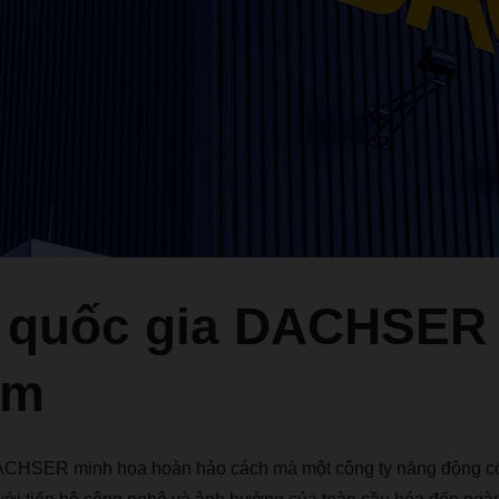
 quốc gia DACHSER
am
CHSER minh họa hoàn hảo cách mà một công ty năng động có t