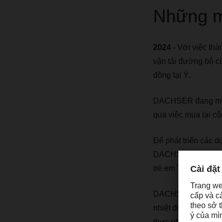
Những mố
2024 -
Với việc th
vận tải đường bộ c
đồng tại Ý.
DACHSER đang mở r
qua việc mua lại cô
Để phát triển các d
DACHSER đã tham gi
trẻ em Terre des H
DACHSER đã hoàn tất
nhiệt độ và đông lạ
thực phẩm tại Châ