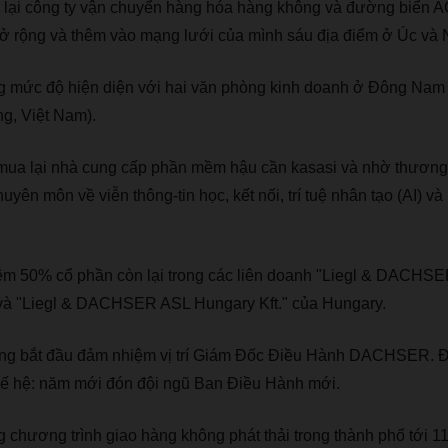
lại công ty vận chuyển hàng hóa hàng không và đường biển AC
ộng và thêm vào mạng lưới của mình sáu địa điểm ở Úc và 
ức độ hiện diện với hai văn phòng kinh doanh ở Đông Nam 
g, Việt Nam).
 lại nhà cung cấp phần mềm hậu cần kasasi và nhờ thương v
yên môn về viễn thông-tin học, kết nối, trí tuệ nhân tạo (AI) và
50% cổ phần còn lại trong các liên doanh "Liegl & DACHSER
." và "Liegl & DACHSER ASL Hungary Kft." của Hungary.
ing bắt đầu đảm nhiệm vị trí Giám Đốc Điều Hành DACHSER. 
thế hệ: năm mới đón đội ngũ Ban Điều Hành mới.
ương trình giao hàng không phát thải trong thành phố tới 1