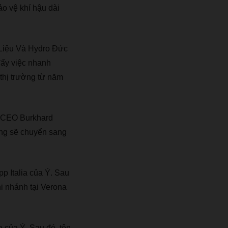
 vệ khí hậu dài
 Liệu Và Hydro Đức
đẩy việc nhanh
 thị trường từ năm
 CEO Burkhard
ing sẽ chuyển sang
 Italia của Ý. Sau
hi nhánh tại Verona
của Ý. Sau đó, tên