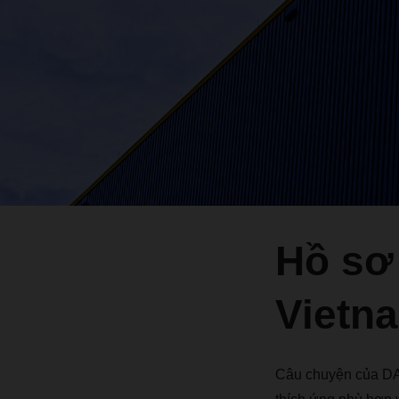
Hồ sơ
Vietn
Câu chuyện của DA