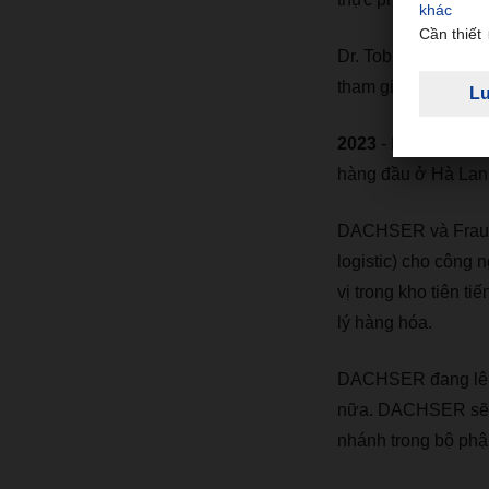
Dr. Tobias Burger 
tham gia vào Ban
2023
- DACHSER mua
hàng đầu ở Hà Lan
DACHSER và Fraunho
logistic) cho công
vị trong kho tiên t
lý hàng hóa.
DACHSER đang lên k
nữa. DACHSER sẽ ch
nhánh trong bộ ph