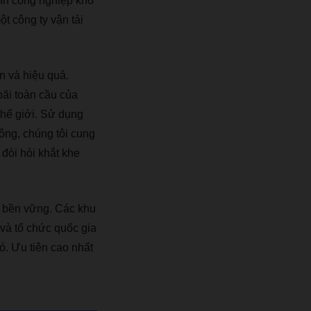
nh công nghiệp kho
 công ty vận tải
n và hiệu quả.
bãi toàn cầu của
thế giới. Sử dụng
ông, chúng tôi cung
đòi hỏi khắt khe
 bền vững. Các khu
 và tổ chức quốc gia
ó. Ưu tiên cao nhất