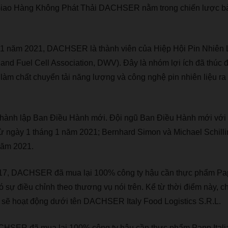
Giao Hàng Không Phát Thải DACHSER nằm trong chiến lược bảo
 1 năm 2021, DACHSER là thành viên của Hiệp Hội Pin Nhiên
nd Fuel Cell Association, DWV). Đây là nhóm lợi ích đã thúc 
làm chất chuyển tải năng lượng và công nghệ pin nhiên liệu ra
ành lập Ban Điều Hành mới. Đội ngũ Ban Điều Hành mới với
 từ ngày 1 tháng 1 năm 2021; Bernhard Simon và Michael Schill
năm 2021.
7, DACHSER đã mua lại 100% công ty hậu cần thực phẩm Papp
có sự điều chỉnh theo thương vụ nói trên. Kể từ thời điểm này, c
sẽ hoạt động dưới tên DACHSER Italy Food Logistics S.R.L.
SER đã mua lại 100% công ty hậu cần thực phẩm Papp Italia 