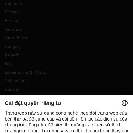
Denmark
Finland
France
Germany
Great Britain
Hungary
Ireland
Italy
Luxembourg
(
FR
DE
)
Netherlands
Norway
Poland
Portugal
Romania
Slovakia
Spain