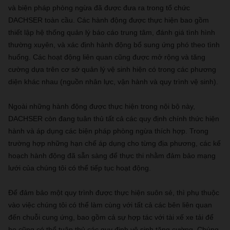
và biện pháp phòng ngừa đã được đưa ra trong tổ chức
DACHSER toàn cầu. Các hành động được thực hiện bao gồm
thiết lập hệ thống quản lý báo cáo trung tâm, đánh giá tình hình
thường xuyên, và xác định hành động bổ sung ứng phó theo tình
huống.
Các hoạt động liên quan cũng được mở rộng và tăng
cường dựa trên cơ sở quản lý vệ sinh hiện có trong các phương
diện khác nhau (nguồn nhân lực, vận hành và quy trình vệ sinh).
Ngoài những hành động được thực hiện trong nội bộ này,
DACHSER còn đang tuân thủ tất cả các quy định chính thức hiện
hành và áp dụng các biện pháp phòng ngừa thích hợp. Trong
trường hợp những hạn chế áp dụng cho từng địa phương, các kế
hoạch hành động đã sẵn sàng để thực thi nhằm đảm bảo mạng
lưới của chúng tôi có thể tiếp tục hoạt động.
Để đảm bảo một quy trình được thực hiện suôn sẻ, thì phụ thuộc
vào việc chúng tôi có thể làm cùng với tất cả các bên liên quan
đến chuỗi cung ứng, bao gồm cả sự hợp tác với tài xế xe tải để
họ cũng có thể tuân thủ các quy định vệ sinh tăng cường. Chúng