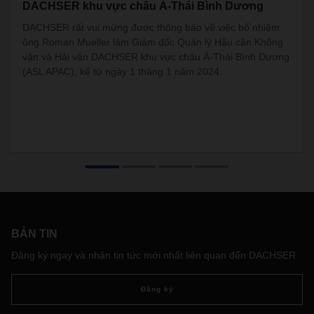
DACHSER khu vực châu Á-Thái Bình Dương
DACHSER rất vui mừng được thông báo về việc bổ nhiệm
ông Roman Mueller làm Giám đốc Quản lý Hậu cần Không
vận và Hải vận DACHSER khu vực châu Á-Thái Bình Dương
(ASL APAC), kể từ ngày 1 tháng 1 năm 2024.
BẢN TIN
Đăng ký ngay và nhận tin tức mới nhất liên quan đến DACHSER
Đăng ký