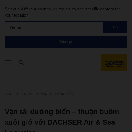
Select a different country, or region, to see specific content for
your location!
Vietnam
OK
Change
HOME
DỊCH VỤ
VẬN TẢI ĐƯỜNG BIỂN
Vận tải đường biển – thuận buồm
xuôi gió với DACHSER Air & Sea