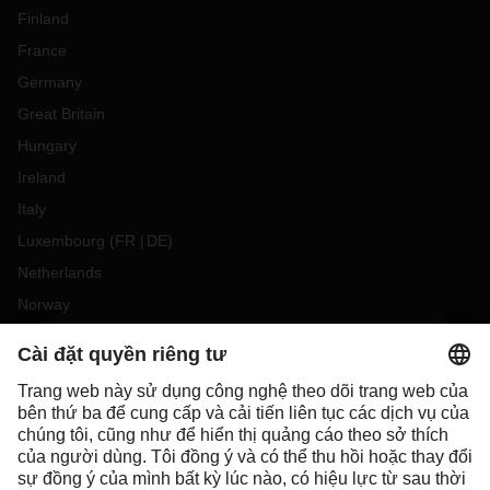
Finland
France
Germany
Great Britain
Hungary
Ireland
Italy
Luxembourg
(
FR
DE
)
Netherlands
Norway
Poland
Portugal
Romania
Slovakia
Spain