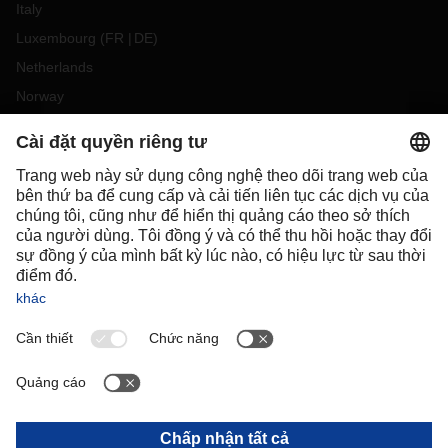
Italy
Luxembourg
(
FR
DE
)
Netherlands
Norway
Poland
Portugal
Romania
Slovakia
Spain
Sweden
Switzerland
(
DE
FR
)
Turkey
OCEANIA
Australia
New Zealand