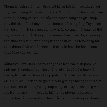
Chúng tôi chân thành xin lỗi về bất kỳ sự bất tiện nào xảy ra với
quý khách hàng do đại dịch. Tại DACHSER, chúng tôi có các biện
pháp dự phòng và sẽ cung cấp cho khách hàng các giải pháp
thay thế tốt nhất để duy trì hoạt động chuỗi cung ứng. Tuy nhiên,
hiện tại tình hình tại cảng, sân bay hoặc cơ quan hải quan có thể
gây ra sự chậm trễ không mong muốn. Thêm vào đó, khả năng
tiếp nhận trên thị trường hàng không toàn cầu hiện tại đang rất
căng thẳng vì về cơ bản không có chuyến bay chở khách nào
hoạt động vào lúc này.
Đồng thời, DACHSER đã và đang thực hiện các biện pháp vệ
sinh nghiêm ngặt (ví dụ: văn phòng tại nhà) để đảm bảo môi
trường làm việc an toàn và góp phần ngăn chặn sự lây lan của
virus. DACHSER đang cố gắng duy trì giới hạn tác động tiêu cực
của các biện pháp này càng thấp càng tốt. Tuy nhiên, cùng với
các biện pháp chính thức các biện pháp phòng ngừa của chính
phủ có thể dẫn đến một số chậm trễ trong hoạt động vận hành.