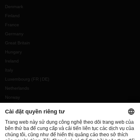
Denmark
Finland
France
Germany
Great Britain
Hungary
Ireland
Italy
Luxembourg
(
FR
DE
)
Netherlands
Norway
Poland
Portugal
Romania
Slovakia